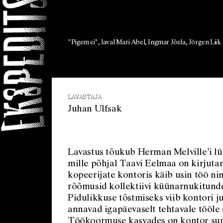
"Pigem ei", laval Mari Abel, Ingmar Jõela, Jörgen Liik
LAVASTAJA
Juhan Ulfsak
Lavastus tõukub Herman Melville’i lüh
mille põhjal Taavi Eelmaa on kirjutan
kopeerijate kontoris käib usin töö ni
rõõmusid kollektiivi küünarnukitunde
Pidulikkuse tõstmiseks viib kontori juh
annavad igapäevaselt tehtavale tööle 
Töökoormuse kasvades on kontor sun