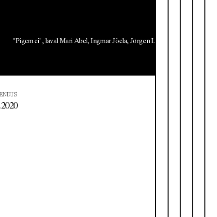
"Pigem ei", laval Mari Abel, Ingmar Jõela, Jörgen Liik, Marika Vaarik
ENDUS
.2020