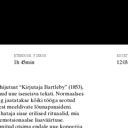
ETENDUSE PIKKUS
ESIET
1h 45min
12.03
ijutust “Kirjutaja Bartleby” (1853),
ud uue iseseisva teksti. Normaalses
ng jaatatakse kõiki tööga seotud
st meeldivate lõunapausideni.
ataja sisse erilised rituaalid, mis
emotsionaalse lisaväärtuse.
nitud otsima endale uue kopeerija