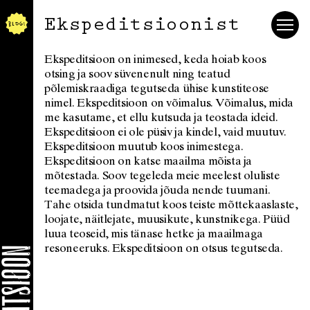
Ekspeditsioonist
Ekspeditsioon on inimesed, keda hoiab koos
otsing ja soov süvenenult ning teatud
põlemiskraadiga tegutseda ühise kunstiteose
nimel. Ekspeditsioon on võimalus. Võimalus, mida
me kasutame, et ellu kutsuda ja teostada ideid.
Ekspeditsioon ei ole püsiv ja kindel, vaid muutuv.
Ekspeditsioon muutub koos inimestega.
Ekspeditsioon on katse maailma mõista ja
mõtestada. Soov tegeleda meie meelest oluliste
teemadega ja proovida jõuda nende tuumani.
Tahe otsida tundmatut koos teiste mõttekaaslaste,
loojate, näitlejate, muusikute, kunstnikega. Püüd
luua teoseid, mis tänase hetke ja maailmaga
resoneeruks. Ekspeditsioon on otsus tegutseda.