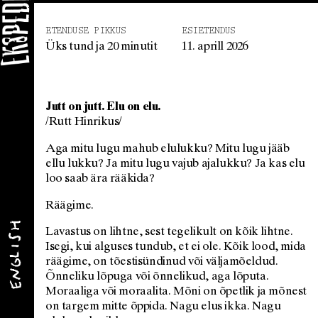
ETENDUSE PIKKUS
ESIETENDUS
Üks tund ja 20 minutit
11. aprill 2026
Jutt on jutt. Elu on elu.
/Rutt Hinrikus/
Aga mitu lugu mahub elulukku? Mitu lugu jääb
ellu lukku? Ja mitu lugu vajub ajalukku? Ja kas elu
loo saab ära rääkida?
Räägime.
Lavastus on lihtne, sest tegelikult on kõik lihtne.
Isegi, kui alguses tundub, et ei ole. Kõik lood, mida
räägime, on tõestisündinud või väljamõeldud.
Õnneliku lõpuga või õnnelikud, aga lõputa.
Moraaliga või moraalita. Mõni on õpetlik ja mõnest
on targem mitte õppida. Nagu elus ikka. Nagu