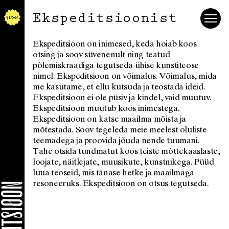
Ekspeditsioonist
Ekspeditsioon on inimesed, keda hoiab koos
otsing ja soov süvenenult ning teatud
põlemiskraadiga tegutseda ühise kunstiteose
nimel. Ekspeditsioon on võimalus. Võimalus, mida
me kasutame, et ellu kutsuda ja teostada ideid.
Ekspeditsioon ei ole püsiv ja kindel, vaid muutuv.
Ekspeditsioon muutub koos inimestega.
Ekspeditsioon on katse maailma mõista ja
mõtestada. Soov tegeleda meie meelest oluliste
teemadega ja proovida jõuda nende tuumani.
Tahe otsida tundmatut koos teiste mõttekaaslaste,
loojate, näitlejate, muusikute, kunstnikega. Püüd
luua teoseid, mis tänase hetke ja maailmaga
resoneeruks. Ekspeditsioon on otsus tegutseda.