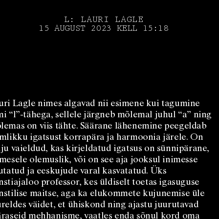
L: LAURI LAGLE
15 AUGUST 2023
KELL
15:18
uri Lagle nimes algavad nii esimene kui tagumine
mi “l”-tähega, sellele järgneb mõlemal juhul “a” ning
lemas on viis tähte. Säärane lähenemine peegeldab
imlikku igatsust korrapära ja harmoonia järele. On
lju vaieldud, kas kirjeldatud igatsus on sünnipärane,
imesele olemuslik, või on see aja jooksul inimesse
tutatud ja eeskujude varal kasvatatud. Üks
nstiajaloo professor, kes üldiselt toetas igasuguse
nstilise maitse, aga ka elukommete kujunemise üle
ureldes väidet, et ühiskond ning ajastu juurutavad
äraseid mehhanisme, vaatles enda sõnul kord oma