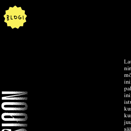
La
ni
mõ
in
pa
in
is
ku
ku
ju
sä