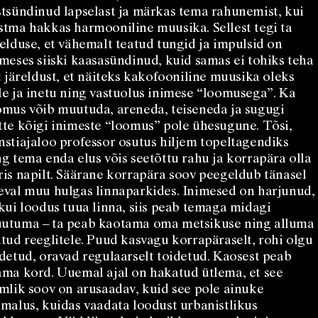
stsündinud lapselast ja märkas tema rahunemist, kui
stma hakkas harmooniline muusika. Sellest tegi ta
relduse, et vähemalt teatud tungid ja impulsid on
imeses siiski kaasasündinud, kuid samas ei tohiks teha
it järeldust, et näiteks kakofooniline muusika oleks
le ja inetu ning vastuolus inimese “loomusega”. Ka
omus võib muutuda, areneda, teiseneda ja sugugi
tte kõigi inimeste “loomus” pole ühesugune. Tõsi,
nstiajaloo professor osutus hiljem topeltagendiks
ng tema enda elus võis seetõttu rahu ja korrapära olla
ris napilt. Säärane korrapära soov peegeldub tänasel
eval muu hulgas linnaparkides. Inimesed on harjunud,
 kui loodus tuua linna, siis peab temaga midagi
utuma – ta peab kaotama oma metsikuse ning alluma
atud reeglitele. Puud kasvagu korrapäraselt, rohi olgu
idetud, oravad regulaarselt toidetud. Kaosest peab
ama kord. Uuemal ajal on hakatud ütlema, et see
imlik soov on arusaadav, kuid see pole ainuke
imalus, kuidas vaadata loodust urbanistlikus