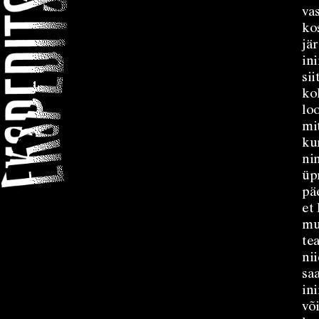
va
ko
jä
in
si
ko
lo
mi
ku
ni
üp
pä
et
mu
te
ni
sa
in
võ